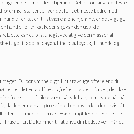
 bruge en del timer alene hjemme. Det er for langt de fleste
dfordring i starten, bliver det for det meste bedre med
hund eller kat er, til at være alene hjemme, er det vigtigt,
 en hund eller en kat keder sig, kan den udvikle
v. Dette kan du bl.a. undgå, ved at give den masser af
kæftiget i løbet af dagen. Find bl.a. legetøj til hunde og
t meget. Du bør vænne dig til, at støvsuge oftere end du
øbler, er det en god idé at gå efter møbler i farver, der ikke
e hår på en sort sofa ikke være så tydelige, som hvide hår på
a, da den er nem at tørre af med en opvredet klud, hvis dit
t eller jord med ind i huset. Har du møbler der er polstret
e i fnugruller. De kommer til at blive din bedste ven, når du