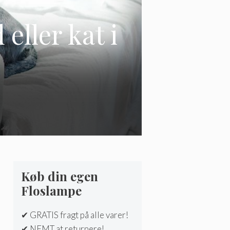
 eller kat i
Køb din egen
Floslampe
✔ GRATIS fragt på alle varer!
✔ NEMT at returnere!