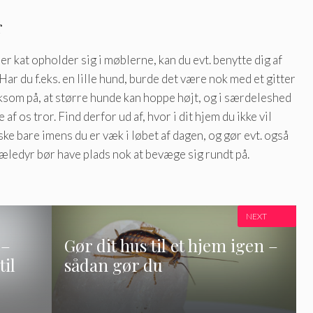
r
ler kat opholder sig i møblerne, kan du evt. benytte dig af
Har du f.eks. en lille hund, burde det være nok med et gitter
som på, at større hunde kan hoppe højt, og i særdeleshed
af os tror. Find derfor ud af, hvor i dit hjem du ikke vil
ske bare imens du er væk i løbet af dagen, og gør evt. også
kæledyr bør have plads nok at bevæge sig rundt på.
NEXT
 –
Gør dit hus til et hjem igen –
il
sådan gør du