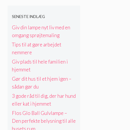
SENESTE INDLÆG
Giv din lampe nyt liv med en
omgang sprøjtemaling
Tips til at gøre arbejdet
nemmere
Giv plads til hele familien i
hjemmet
Gør dit hus til et hjem igen –
sådan gør du
3 gode råd til dig, der har hund
eller kat i hjemmet
Flos Glo Ball Gulvlampe –
Den perfekte belysning til alle
husets rum