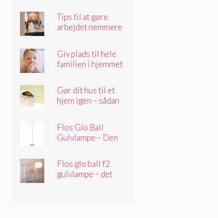
sprøjtemaling
Tips til at gøre
arbejdet nemmere
Giv plads til hele
familien i hjemmet
Gør dit hus til et
hjem igen – sådan
gør du
Flos Glo Ball
Gulvlampe – Den
perfekte belysning
til alle husets rum
Flos glo ball f2
gulvlampe – det
sikre valg til det
stilfulde hjem