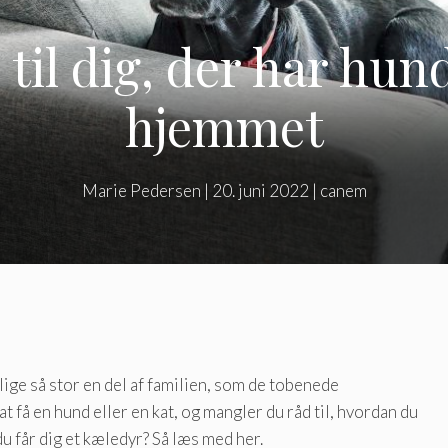
til dig, der har hund
hjemmet
Marie Pedersen
|
20. juni 2022
|
canem
lige så stor en del af familien, som de tobenede
få en hund eller en kat, og mangler du råd til, hvordan du
 du får dig et kæledyr? Så læs med her.