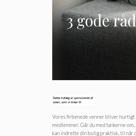
3 gode råd 
Vores firbenede venner bliver hurtigt 
medlemmer. Går du med tankerne om, at 
kan indrette din bolig praktisk, til når