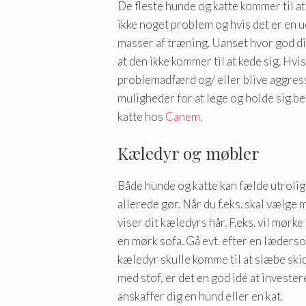
De fleste hunde og katte kommer til at
ikke noget problem og hvis det er en u
masser af træning. Uanset hvor god din 
at den ikke kommer til at kede sig. Hvis
problemadfærd og/ eller blive aggressi
muligheder for at lege og holde sig bes
katte hos
Canem
.
Kæledyr og møbler
Både hunde og katte kan fælde utrolig
allerede gør. Når du f.eks. skal vælge m
viser dit kæledyrs hår. F.eks. vil mørk
en mørk sofa. Gå evt. efter en lædersof
kæledyr skulle komme til at slæbe skid
med stof, er det en god idé at invester
anskaffer dig en hund eller en kat.