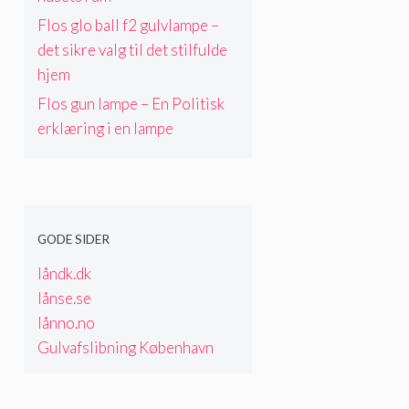
Flos glo ball f2 gulvlampe –
det sikre valg til det stilfulde
hjem
Flos gun lampe – En Politisk
erklæring i en lampe
GODE SIDER
låndk.dk
lånse.se
lånno.no
Gulvafslibning København