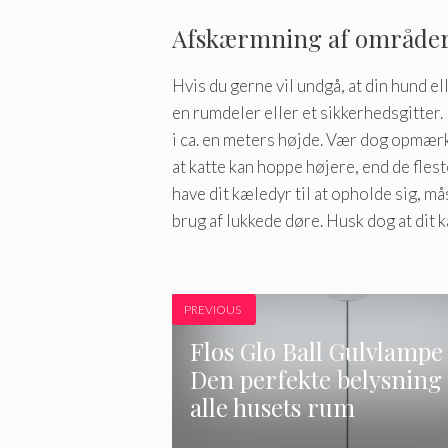
Afskærmning af område
Hvis du gerne vil undgå, at din hund el
en rumdeler eller et sikkerhedsgitter. 
i ca. en meters højde. Vær dog opmærk
at katte kan hoppe højere, end de fleste 
have dit kæledyr til at opholde sig, må
brug af lukkede døre. Husk dog at dit 
PREVIOUS
Flos Glo Ball Gulvlampe
Den perfekte belysning t
alle husets rum