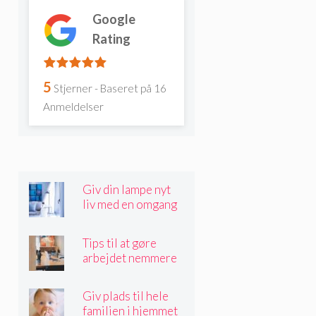
Google
Rating
5
Stjerner - Baseret på
16
Anmeldelser
Giv din lampe nyt
liv med en omgang
sprøjtemaling
Tips til at gøre
arbejdet nemmere
Giv plads til hele
familien i hjemmet