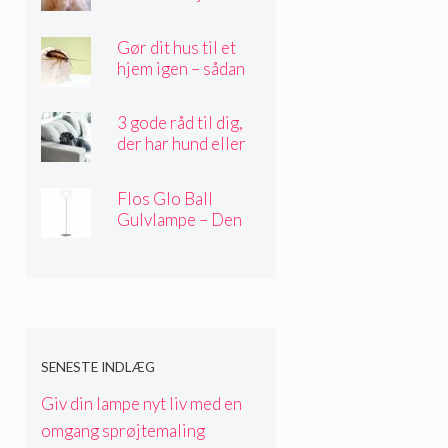
Gør dit hus til et
hjem igen – sådan
gør du
3 gode råd til dig,
der har hund eller
kat i hjemmet
Flos Glo Ball
Gulvlampe – Den
perfekte belysning
til alle husets rum
SENESTE INDLÆG
Giv din lampe nyt liv med en
omgang sprøjtemaling