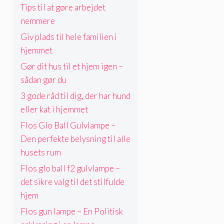
Tips til at gøre arbejdet
nemmere
Giv plads til hele familien i
hjemmet
Gør dit hus til et hjem igen –
sådan gør du
3 gode råd til dig, der har hund
eller kat i hjemmet
Flos Glo Ball Gulvlampe –
Den perfekte belysning til alle
husets rum
Flos glo ball f2 gulvlampe –
det sikre valg til det stilfulde
hjem
Flos gun lampe – En Politisk