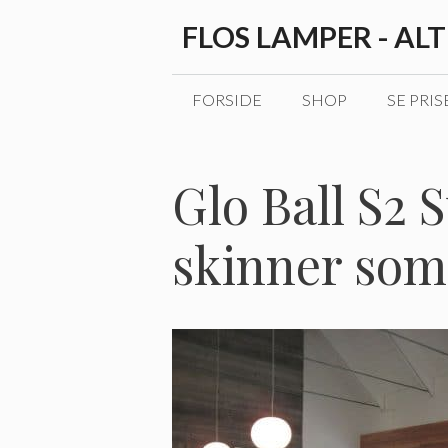
Hop
FLOS LAMPER - AL
til
indhold
FORSIDE
SHOP
SE PRIS
Glo Ball S2
skinner so