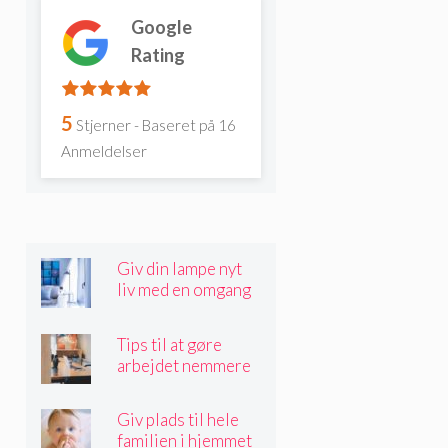
Google
Rating
5
Stjerner - Baseret på
16
Anmeldelser
Giv din lampe nyt
liv med en omgang
sprøjtemaling
Tips til at gøre
arbejdet nemmere
Giv plads til hele
familien i hjemmet