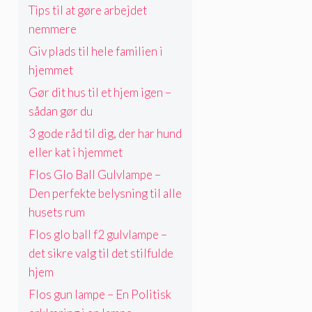
Tips til at gøre arbejdet
nemmere
Giv plads til hele familien i
hjemmet
Gør dit hus til et hjem igen –
sådan gør du
3 gode råd til dig, der har hund
eller kat i hjemmet
Flos Glo Ball Gulvlampe –
Den perfekte belysning til alle
husets rum
Flos glo ball f2 gulvlampe –
det sikre valg til det stilfulde
hjem
Flos gun lampe – En Politisk