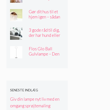
Gør dit hus til et
hjem igen – sådan
gør du
3 gode råd til dig,
der har hund eller
kat i hjemmet
Flos Glo Ball
Gulvlampe – Den
perfekte belysning
til alle husets rum
SENESTE INDLÆG
Giv din lampe nyt liv med en
omgang sprøjtemaling