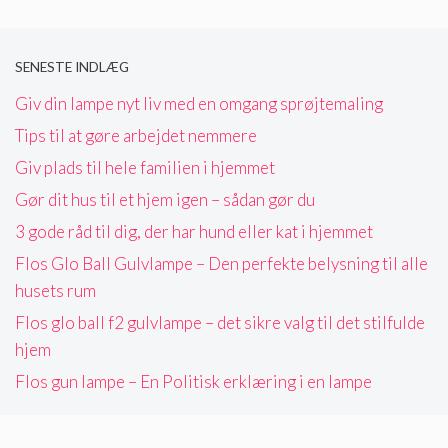
SENESTE INDLÆG
Giv din lampe nyt liv med en omgang sprøjtemaling
Tips til at gøre arbejdet nemmere
Giv plads til hele familien i hjemmet
Gør dit hus til et hjem igen – sådan gør du
3 gode råd til dig, der har hund eller kat i hjemmet
Flos Glo Ball Gulvlampe – Den perfekte belysning til alle
husets rum
Flos glo ball f2 gulvlampe – det sikre valg til det stilfulde
hjem
Flos gun lampe – En Politisk erklæring i en lampe