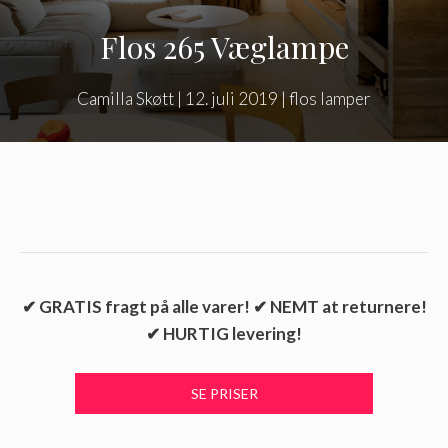
Flos 265 Væglampe
Camilla Skøtt
|
12. juli 2019
|
flos lamper
✔ GRATIS fragt på alle varer! ✔ NEMT at returnere!
✔ HURTIG levering!