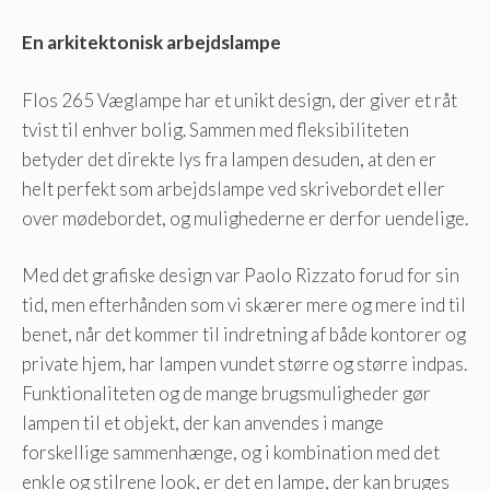
En arkitektonisk arbejdslampe
Flos 265 Væglampe har et unikt design, der giver et råt
tvist til enhver bolig. Sammen med fleksibiliteten
betyder det direkte lys fra lampen desuden, at den er
helt perfekt som arbejdslampe ved skrivebordet eller
over mødebordet, og mulighederne er derfor uendelige.
Med det grafiske design var Paolo Rizzato forud for sin
tid, men efterhånden som vi skærer mere og mere ind til
benet, når det kommer til indretning af både kontorer og
private hjem, har lampen vundet større og større indpas.
Funktionaliteten og de mange brugsmuligheder gør
lampen til et objekt, der kan anvendes i mange
forskellige sammenhænge, og i kombination med det
enkle og stilrene look, er det en lampe, der kan bruges