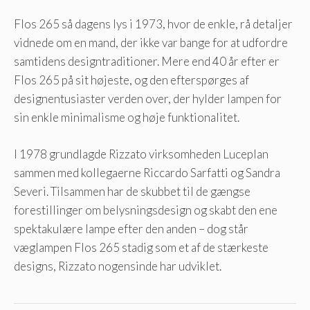
Flos 265 så dagens lys i 1973, hvor de enkle, rå detaljer
vidnede om en mand, der ikke var bange for at udfordre
samtidens designtraditioner. Mere end 40 år efter er
Flos 265 på sit højeste, og den efterspørges af
designentusiaster verden over, der hylder lampen for
sin enkle minimalisme og høje funktionalitet.
I 1978 grundlagde Rizzato virksomheden Luceplan
sammen med kollegaerne Riccardo Sarfatti og Sandra
Severi. Tilsammen har de skubbet til de gængse
forestillinger om belysningsdesign og skabt den ene
spektakulære lampe efter den anden – dog står
væglampen Flos 265 stadig som et af de stærkeste
designs, Rizzato nogensinde har udviklet.