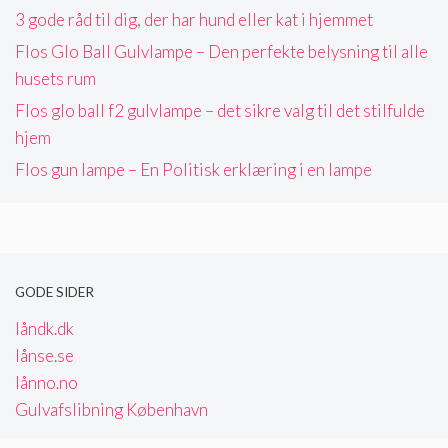
3 gode råd til dig, der har hund eller kat i hjemmet
Flos Glo Ball Gulvlampe – Den perfekte belysning til alle
husets rum
Flos glo ball f2 gulvlampe – det sikre valg til det stilfulde
hjem
Flos gun lampe – En Politisk erklæring i en lampe
GODE SIDER
låndk.dk
lånse.se
lånno.no
Gulvafslibning København