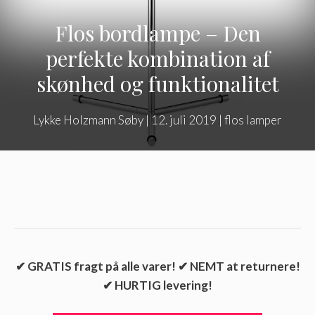
Flos bordlampe – Den
perfekte kombination af
skønhed og funktionalitet
Lykke Holzmann Søby
|
12. juli 2019
|
flos lamper
✔ GRATIS fragt på alle varer! ✔ NEMT at returnere!
✔ HURTIG levering!