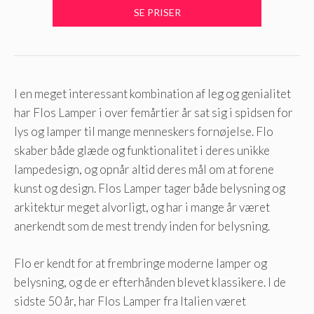
I en meget interessant kombination af leg og genialitet
har Flos Lamper i over femårtier år sat sig i spidsen for
lys og lamper til mange menneskers fornøjelse. Flo
skaber både glæde og funktionalitet i deres unikke
lampedesign, og opnår altid deres mål om at forene
kunst og design. Flos Lamper tager både belysning og
arkitektur meget alvorligt, og har i mange år været
anerkendt som de mest trendy inden for belysning.
Flo er kendt for at frembringe moderne lamper og
belysning, og de er efterhånden blevet klassikere. I de
sidste 50 år, har Flos Lamper fra Italien været