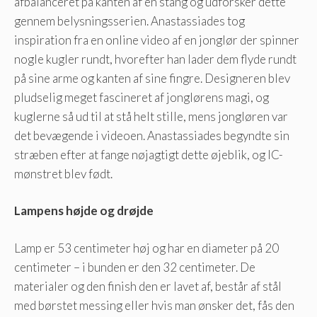
afbalanceret på kanten af en stang og udforsker dette
gennem belysningsserien. Anastassiades tog
inspiration fra en online video af en jonglør der spinner
nogle kugler rundt, hvorefter han lader dem flyde rundt
på sine arme og kanten af sine fingre. Designeren blev
pludselig meget fascineret af jonglørens magi, og
kuglerne så ud til at stå helt stille, mens jongløren var
det bevægende i videoen. Anastassiades begyndte sin
stræben efter at fange nøjagtigt dette øjeblik, og IC-
mønstret blev født.
Lampens højde og drøjde
Lamp er 53 centimeter høj og har en diameter på 20
centimeter – i bunden er den 32 centimeter. De
materialer og den finish den er lavet af, består af stål
med børstet messing eller hvis man ønsker det, fås den