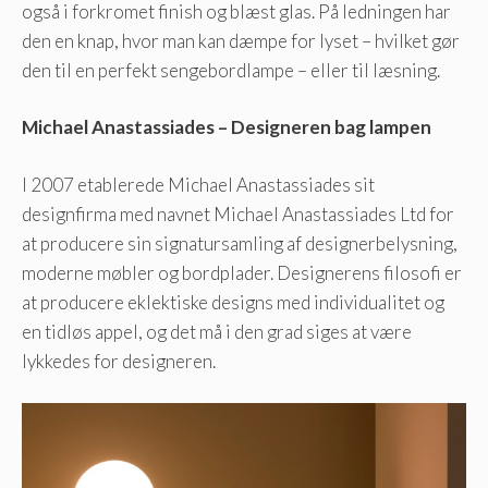
også i forkromet finish og blæst glas. På ledningen har
den en knap, hvor man kan dæmpe for lyset – hvilket gør
den til en perfekt sengebordlampe – eller til læsning.
Michael Anastassiades – Designeren bag lampen
I 2007 etablerede Michael Anastassiades sit
designfirma med navnet Michael Anastassiades Ltd for
at producere sin signatursamling af designerbelysning,
moderne møbler og bordplader. Designerens filosofi er
at producere eklektiske designs med individualitet og
en tidløs appel, og det må i den grad siges at være
lykkedes for designeren.