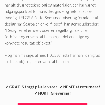
har altid været teknologi og materialer, der har været
udgangspunktet for hans designs – og netop det ses
tydeligt i FLOS Ariette. Som underviser og formidler af
design har Scarpa en enkel filosofi, han gerne udbreder:
“Design er et erhverv uden en regelbog… det, der
forbliver og er værd at tale om, er det endelige og
konkrete resultat: objektet.”
– og man må sige, at med FLOS Ariette har han i den grad
skabt et objekt, der er værd at tale om.
✔ GRATIS fragt på alle varer! ✔ NEMT at returnere!
✔ HURTIG levering!