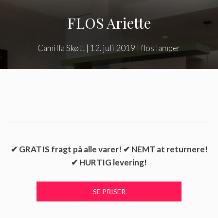
FLOS Ariette
Camilla Skøtt
|
12. juli 2019
|
flos lamper
✔ GRATIS fragt på alle varer! ✔ NEMT at returnere!
✔ HURTIG levering!