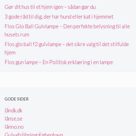
Gør dit hus til et hjem igen – sådan gør du
3 gode råd til dig, der har hund eller kat i hjemmet
Flos Glo Ball Gulvlampe – Den perfekte belysning til alle
husets rum
Flos glo ball f2 gulvlampe – det sikre valg til det stilfulde
hjem
Flos gun lampe – En Politisk erklæring i en lampe
GODE SIDER
låndk.dk
lånse.se
lånno.no
Gulvafslibning København