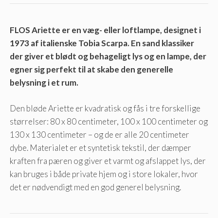
FLOS Ariette er en væg- eller loftlampe, designet i
1973 af italienske Tobia Scarpa. En sand klassiker
der giver et blødt og behageligt lys og en lampe, der
egner sig perfekt til at skabe den generelle
belysning i et rum.
Den bløde Ariette er kvadratisk og fås i tre forskellige
størrelser: 80 x 80 centimeter, 100 x 100 centimeter og
130 x 130 centimeter – og de er alle 20 centimeter
dybe. Materialet er et syntetisk tekstil, der dæmper
kraften fra pæren og giver et varmt og afslappet lys, der
kan bruges i både private hjem og i store lokaler, hvor
det er nødvendigt med en god generel belysning.