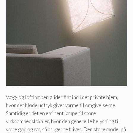
Væg- og loftlampen glider fint ind i det private hjem,
hvor det bløde udtryk giver varme til omgivelserne.
Samtidig er det en eminent lampe til store
virksomhedslokaler, hvor den generelle belysning til
være god og rar, så brugerne trives. Den store model på