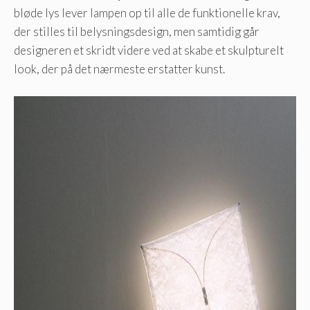
bløde lys lever lampen op til alle de funktionelle krav,
der stilles til belysningsdesign, men samtidig går
designeren et skridt videre ved at skabe et skulpturelt
look, der på det nærmeste erstatter kunst.