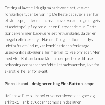
De ting vi laver til daglig på badeværelset, kræver
forskellige typer belysning. De fleste badeværelser har
et stort spejl eller medicinskab over vasken, og muligvis
et andet spejl på døren eller en tilstødende mur. Dette
gør belysningen badeværelset ret vanskelig, da der er
meget reflekteret lys. Når der til og med kommer lys
udefra fra et vindue, kan kombinationen forårsage
usædvanlige skygger eller mærkeligt lyse områder. Men
med Flos Button lampe får man den perfekte diffuse
belysning der passer perfekt til et badeværelse, ikke for
skarpt, ej heller for svagt.
Piero Lissoni – designeren bag Flos Button lampe
Italienske Piero Lissoni er verdenskendt designer og
arkitekt. Han blev uddannet med sin designer