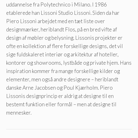
uddannelse fra Polytechnico i Milano. I 1986
etablerede han Lissoni Studio Lissoni. Siden da har
Piero Lissoni arbejdet med en tæt liste over
designmærker, heriblandt Flos, på en bred vifte af
design af møbler og belysning. Lissonis projekter er
ofte en kollektion af flere forskellige designs, det vil
sige fuldskaleret interiør og arkitektur af hoteller,
kontorer og showrooms, lystbåde og private hjem. Hans
inspiration kommer fra mange forskellige kilder og
elementer, men også andre designere – heriblandt
danske Arne Jacobsen og Poul Kjærholm. Piero
Lissonis designprincip er aldrig at designe til en
bestemt funktion eller formål – men at designe til
mennesker.