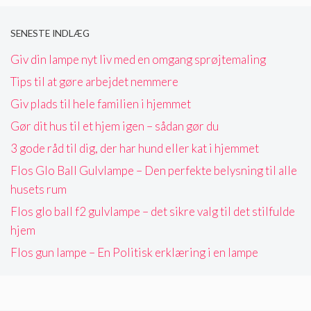
SENESTE INDLÆG
Giv din lampe nyt liv med en omgang sprøjtemaling
Tips til at gøre arbejdet nemmere
Giv plads til hele familien i hjemmet
Gør dit hus til et hjem igen – sådan gør du
3 gode råd til dig, der har hund eller kat i hjemmet
Flos Glo Ball Gulvlampe – Den perfekte belysning til alle
husets rum
Flos glo ball f2 gulvlampe – det sikre valg til det stilfulde
hjem
Flos gun lampe – En Politisk erklæring i en lampe