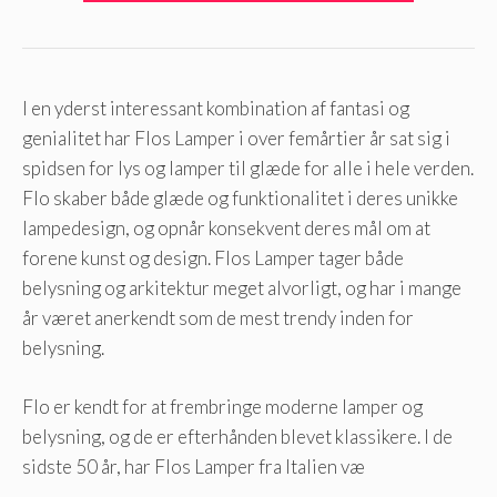
I en yderst interessant kombination af fantasi og
genialitet har Flos Lamper i over femårtier år sat sig i
spidsen for lys og lamper til glæde for alle i hele verden.
Flo skaber både glæde og funktionalitet i deres unikke
lampedesign, og opnår konsekvent deres mål om at
forene kunst og design. Flos Lamper tager både
belysning og arkitektur meget alvorligt, og har i mange
år været anerkendt som de mest trendy inden for
belysning.
Flo er kendt for at frembringe moderne lamper og
belysning, og de er efterhånden blevet klassikere. I de
sidste 50 år, har Flos Lamper fra Italien væ