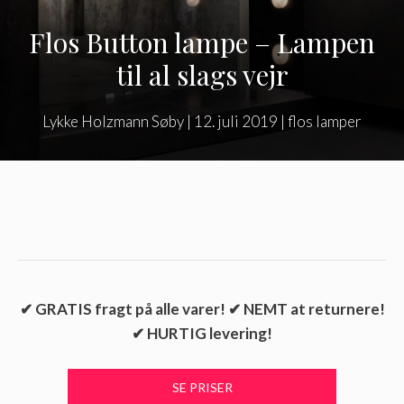
Flos Button lampe – Lampen
til al slags vejr
Lykke Holzmann Søby
|
12. juli 2019
|
flos lamper
✔ GRATIS fragt på alle varer! ✔ NEMT at returnere!
✔ HURTIG levering!