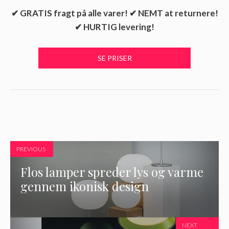
✔ GRATIS fragt på alle varer! ✔ NEMT at returnere!
✔ HURTIG levering!
PREVIOUS
Flos lamper spreder lys og varme
gennem ikonisk design
NEXT