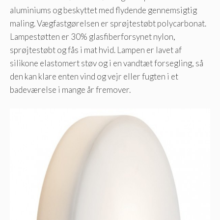
aluminiums og beskyttet med flydende gennemsigtig
maling. Vægfastgørelsen er sprøjtestøbt polycarbonat.
Lampestøtten er 30% glasfiberforsynet nylon,
sprøjtestøbt og fås i mat hvid. Lampen er lavet af
silikone elastomert støv og i en vandtæt forsegling, så
den kan klare enten vind og vejr eller fugten i et
badeværelse i mange år fremover.