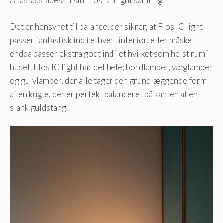
Anastassiades til sin Flos IC Light samling.
Det er hensynet til balance, der sikrer, at Flos IC light
passer fantastisk ind i ethvert interiør, eller måske
endda passer ekstra godt ind i et hvilket som helst rum i
huset. Flos IC light har det hele; bordlamper, væglamper
og gulvlamper, der alle tager den grundlæggende form
af en kugle, der er perfekt balanceret på kanten af ​​en
slank guldstang.