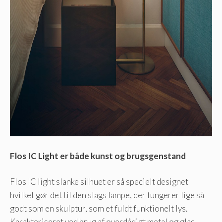
Flos IC Light er både kunst og brugsgenstand
Flos IC light slanke silhuet er så specielt designet
hvilket gør det til den slags lampe, der fungerer lige så
godt som en skulptur, som et fuldt funktionelt lys.
Karakteriseret ved brug af overdådigt metal og glas,