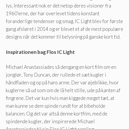
lys. Interessant nok er det netop deres visioner fra
1960’erne, der har overlevet tidens konstant
foranderlige tendenser og smag. IC Light blev for første
gang afsløret i 2014 og er blevet et af ​​de mest populære
designs når det kommer til belysning på ganske kort tid.
Inspirationen bag Flos IC Light
Michael Anastassiades så dengang en kort film om en
jonglør, Tony Duncan, der rullede et sæt kugler i
håndfladen og op på hans arme. Der var øjeblikke, hvor
kuglerne så ud som om de lå helt stille, ude på kanten af ​​
fingrene. Det var kun hvis man kiggede meget tæt, at
man kunne se dem spinde rundt for at bibeholde
balancen. Og det var altså denne kortfilm, med de
spindende kugler, der inspirerede Michael