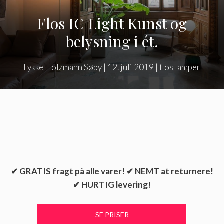
Flos IC Light Kunst og
belysning i ét.
Lykke Holzmann Søby
|
12. juli 2019
|
flos lamper
✔ GRATIS fragt på alle varer! ✔ NEMT at returnere!
✔ HURTIG levering!