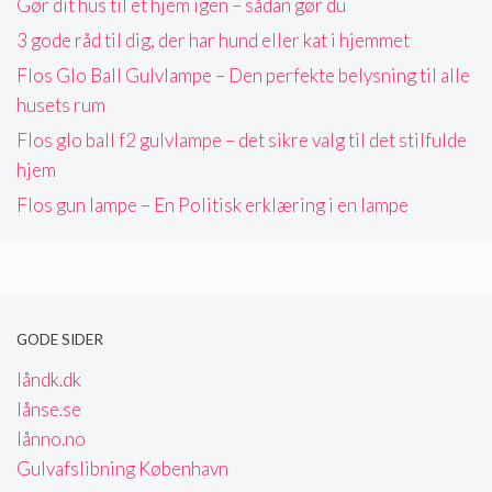
Gør dit hus til et hjem igen – sådan gør du
3 gode råd til dig, der har hund eller kat i hjemmet
Flos Glo Ball Gulvlampe – Den perfekte belysning til alle
husets rum
Flos glo ball f2 gulvlampe – det sikre valg til det stilfulde
hjem
Flos gun lampe – En Politisk erklæring i en lampe
GODE SIDER
låndk.dk
lånse.se
lånno.no
Gulvafslibning København