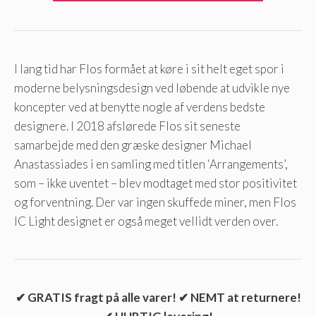
I lang tid har Flos formået at køre i sit helt eget spor i
moderne belysningsdesign ved løbende at udvikle nye
koncepter ved at benytte nogle af verdens bedste
designere. I 2018 afslørede Flos sit seneste
samarbejde med den græske designer Michael
Anastassiades i en samling med titlen ‘Arrangements’,
som – ikke uventet – blev modtaget med stor positivitet
og forventning. Der var ingen skuffede miner, men Flos
IC Light designet er også meget vellidt verden over.
✔ GRATIS fragt på alle varer! ✔ NEMT at returnere!